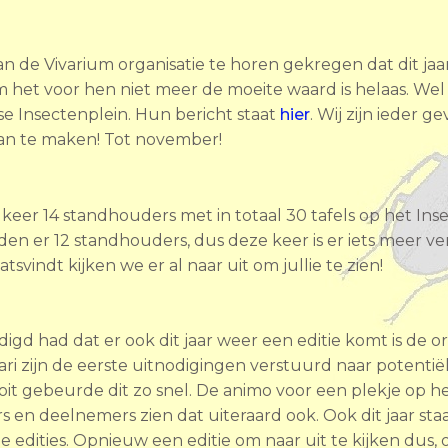
de Vivarium organisatie te horen gekregen dat dit jaar de
het voor hen niet meer de moeite waard is helaas. Wel 
se Insectenplein. Hun bericht staat
hier
. Wij zijn ieder 
an te maken! Tot november!
 keer 14 standhouders met in totaal 30 tafels op het Ins
nden er 12 standhouders, dus deze keer is er iets meer v
vindt kijken we er al naar uit om jullie te zien!
gd had dat er ook dit jaar weer een editie komt is de or
i zijn de eerste uitnodigingen verstuurd naar potenti
oit gebeurde dit zo snel. De animo voor een plekje op he
s en deelnemers zien dat uiteraard ook. Ook dit jaar st
 edities. Opnieuw een editie om naar uit te kijken dus,