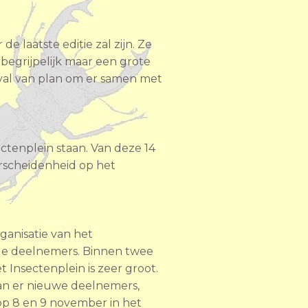
 laatste editie zal zijn. Ze
begrijpelijk maar een grote
geval van plan om er samen met
ectenplein staan. Van deze 14
erscheidenheid op het
ganisatie van het
ële deelnemers. Binnen twee
t Insectenplein is zeer groot.
aan er nieuwe deelnemers,
 op 8 en 9 november in het