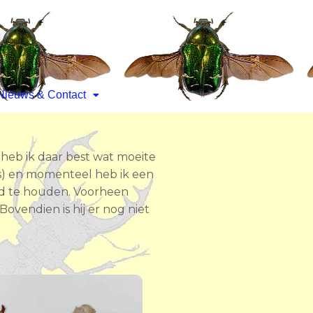
Nieuws & Contact
n heb ik daar best wat moeite
ks) en momenteel heb ik een
and te houden. Voorheen
ovendien is hij er nog niet