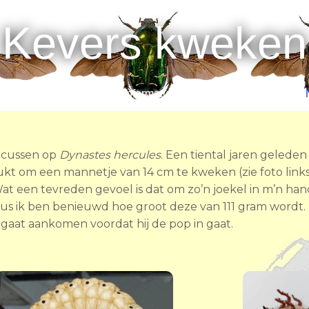
Kevers kweken
llen
Aanbod
Informatie
Hoe ik begon
ocussen op
Dynastes hercules
. Een tiental jaren gelede
lukt om een mannetje van 14 cm te kweken (zie foto lin
 Wat een tevreden gevoel is dat om zo’n joekel in m’n h
dus ik ben benieuwd hoe groot deze van 111 gram wordt. B
gaat aankomen voordat hij de pop in gaat.