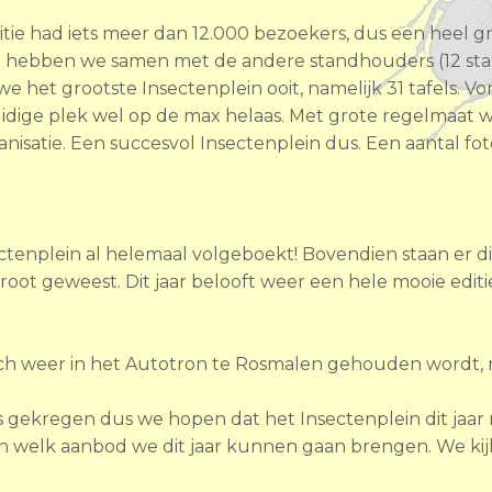
tie had iets meer dan 12.000 bezoekers, dus een heel gr
g hebben we samen met de andere standhouders (12 stan
 het grootste Insectenplein ooit, namelijk 31 tafels. Vor
huidige plek wel op de max helaas. Met grote regelmaat 
isatie. Een succesvol Insectenplein dus. Een aantal fot
sectenplein al helemaal volgeboekt! Bovendien staan er d
groot geweest. Dit jaar belooft weer een hele mooie edit
ch weer in het Autotron te Rosmalen gehouden wordt, ne
 gekregen dus we hopen dat het Insectenplein dit jaar
 welk aanbod we dit jaar kunnen gaan brengen. We kijke