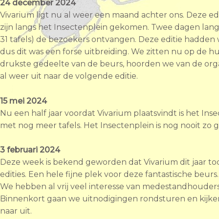
24 december 2024
Vivarium ligt nu al weer een maand achter ons. Deze edi
zijn langs het Insectenplein gekomen. Twee dagen lan
31 tafels) de bezoekers ontvangen. Deze editie hadden we
dus dit was een forse uitbreiding. We zitten nu op de 
drukste gedeelte van de beurs, hoorden we van de organ
al weer uit naar de volgende editie.
15 mei 2024
Nu een half jaar voordat Vivarium plaatsvindt is het In
met nog meer tafels. Het Insectenplein is nog nooit zo 
3 februari 2024
Deze week is bekend geworden dat Vivarium dit jaar to
edities. Een hele fijne plek voor deze fantastische beurs.
We hebben al vrij veel interesse van medestandhouders
Binnenkort gaan we uitnodigingen rondsturen en kijken
naar uit.