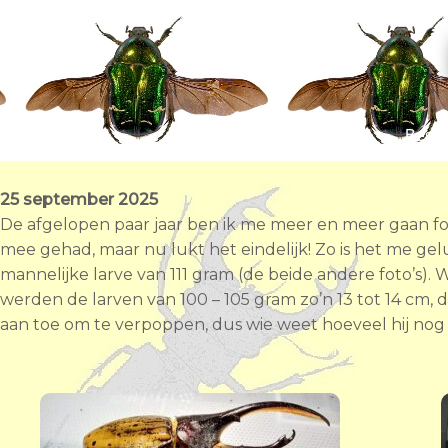
Ga
naar
de
inhoud
Welkom
Beste
25
september 2025
De afgelopen paar jaar ben ik me meer en meer gaan f
mee gehad, maar nu lukt het eindelijk! Zo is het me ge
mannelijke larve van 111 gram (de beide andere foto’s).
werden de larven van 100 – 105 gram zo’n 13 tot 14 cm, 
aan toe om te verpoppen, dus wie weet hoeveel hij nog 