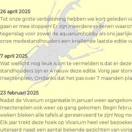
26
april 2025
Tot onze grote verbijstering hebben we kort geleden van 
gaan er mee stoppen! Er zijn meerdere redenen waarom 
tegenslag voor zowel de aquariumhobby als ons jaarlijk
onze medestandhouders een knallende laatste editie v
7
april 2025
Wat wellicht nog leuk is om te vermelden is dat er deze
standhouders zijn er 4 nieuw deze editie. Vorig jaar sto
Insectenplein. Ondanks dat het pas over 7 maanden plaats
23 februari 2025
Nadat de Vivarium organisatie in januari weer aangekondi
Insectenplein ook weer op gang gekomen. Begin februar
weken bleken alle tafels al gereserveerd te zijn! Nog no
Elk jaar trekt deze hoek op Vivarium heel veel bezoeker
uiteraard naast een aantal bekende gezichten van vorige